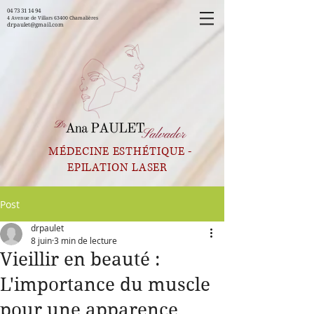
04 73 31 14 94
4 Avenue de Villars 63400 Chamalières
drpaulet@gmail.com
MÉDECINE ESTHÉTIQUE -
EPILATION LASER
Post
drpaulet
8 juin
3 min de lecture
Vieillir en beauté :
L'importance du muscle
pour une apparence